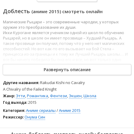
Доблесть
(аниме 2015) смотреть онлайн
Магические Рыцари – это современные чародеи, у которых
оружие это преобразование их души.
Икки Курогане является учеником одной из школ по обучению
Рыцарей, но в школе он имеет прозвище – Худший Рыцарь. А
такое прозвище он получил, потому что у него нет магических
способностей. Но вот как-то его вызывает на бой Стела –
принцесса из-за границы и к тому же Лучший Рыцарь школы.… И
все бы ничего победила бы она его и все, но вот только одно
условие: проигравший станет рабом на всю жизнь!
Развернуть описание
----
Другие названия:
Rakudai Kishi no Cavalry
В Японии существуют школы, где обучают рыцарей
A Chivalry of the Failed Knight
преобразовывать свои души в оружие.Все бы ничего, но у
Жанр:
Этти
,
Романтика
,
Фентези
,
Экшен
,
Школа
нашего ГГ напрочь отсутствуют какие-либо способности и за это
Год выхода:
2015
его в школе кличут Рыцарем Неудачником. И вот однажды его
вызывают на дуэль сама принцесса Вермилиона, которая
Категория:
Аниме сериалы
/
Аниме 2015
считается Первым рыцарем школы. И что же будет делать наш
Режиссер:
Онума Син
герой дальше?!
© Anakin