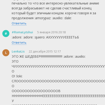
печально то что все интересно-увлекательные аниме
всегда забрасывают не сделав счастливый конец
который будет эпичным концом. короче говоря я за
продолжения :amorypaz: :auxilio: :dale:
Ответить
#RomaLytshui
5 января 2016 20:18
#
:adore: :adore: :quiero: АХУУУУУУУЕЕЕЕТЬБ
Ответить
LenkaLis
22 декабря 2015 12:17
L
ЭТО ЖЕ ШЕДЕВЕР!!!!!!!!!!!!!!!!!!!!!!!!!!!!!!! :adore: :auxilio:
ЭТО
ЧУУУУУУУУУУУУУУУУУУУУУУУУУУУУУУУУУУУУУУУУУ
О
О! :loki:
СЛОООООООООООООООООООООООООООООООООО
О
ООООООООООООООООООВ
НННННННННННННЕЕЕЕЕЕЕЕЕЕЕЕЕЕЕЕЕЕЕЕЕЕЕЕЕЕЕЕЕЕЕЕЕ
У