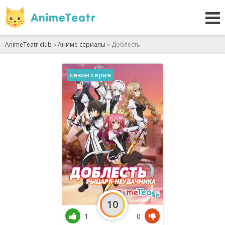
AnimeTeatr.club
»
Аниме сериалы
» Доблесть
сезон серия
10
1
0