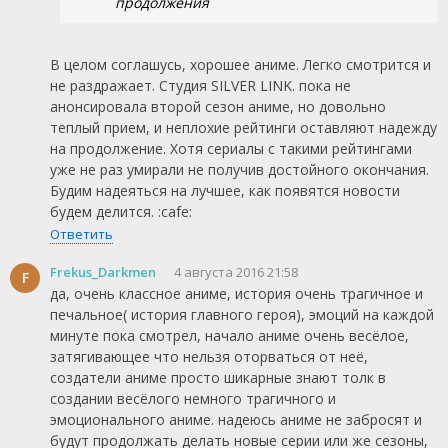
продолжения
В целом соглашусь, хорошее аниме. Легко смотрится и
не раздражает. Студия SILVER LINK. пока не
анонсировала второй сезон аниме, но довольно
теплый прием, и неплохие рейтинги оставляют надежду
на продолжение. Хотя сериалы с такими рейтингами
уже не раз умирали не получив достойного окончания.
Будим надеяться на лучшее, как появятся новости
будем делится. :cafe:
Ответить
Frekus_Darkmen
4 августа 2016 21:58
F
да, очень классное аниме, история очень трагичное и
печальное( история главного героя), эмоций на каждой
минуте пока смотрел, начало аниме очень весёлое,
затягивающее что нельзя оторваться от неё,
создатели аниме просто шикарные знают толк в
создании весёлого немного трагичного и
эмоционального аниме. надеюсь аниме не забросят и
будут продолжать делать новые серии или же сезоны,