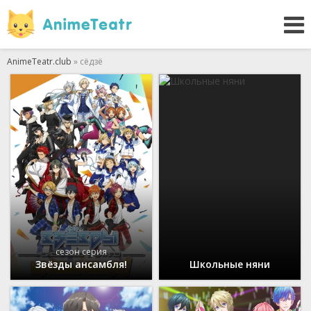
AnimeTeatr.club
» сёдзё
сезон серия
Звёзды ансамбля!
Школьные няни