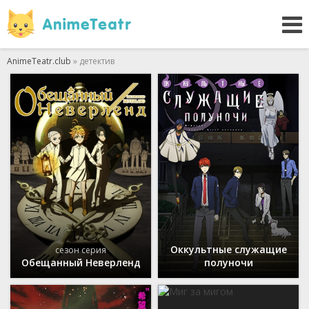
AnimeTeatr.club
» детектив
Оккультные служащие
сезон серия
Обещанный Неверленд
полуночи