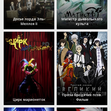
Досье лорда Эль-
Магистр дьявольского
Меллоя II
культа
Проза бродячих псов.
Цирк марионеток
Фильм