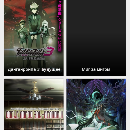
Данганронпа 3: Будущее
Миг за мигом