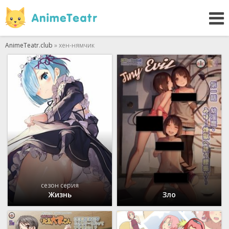
AnimeTeatr.club
» хен-нямчик
сезон серия
Жизнь
Зло