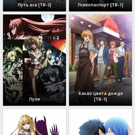
Путь аса [ТВ-2]
Психопаспорт [ТВ-1]
Какао цвета дождя
Пуля
[ТВ-1]