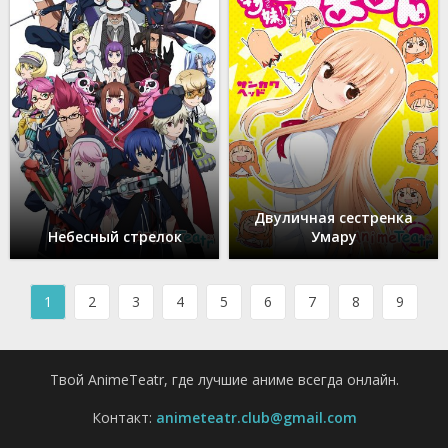
Двуличная сестренка
Небесный стрелок
Умару
1
2
3
4
5
6
7
8
9
Твой AnimeTeatr, где лучшие аниме всегда онлайн.
Контакт:
animeteatr.club@gmail.com