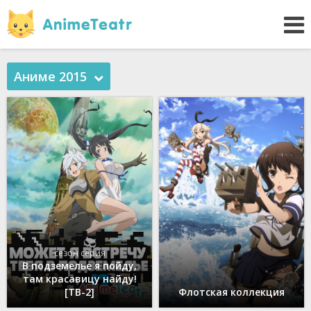
Аниме 2015
сезон серия
В подземелье я пойду,
там красавицу найду!
[ТВ-2]
Флотская коллекция