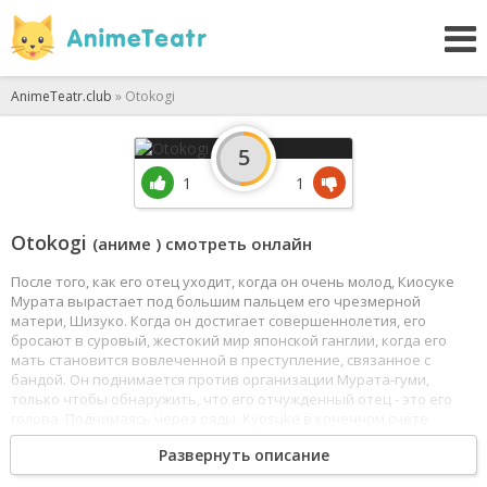
AnimeTeatr.club
» Otokogi
5
1
1
Otokogi
(аниме ) смотреть онлайн
После того, как его отец уходит, когда он очень молод, Киосуке
Мурата вырастает под большим пальцем его чрезмерной
матери, Шизуко. Когда он достигает совершеннолетия, его
бросают в суровый, жестокий мир японской ганглии, когда его
мать становится вовлеченной в преступление, связанное с
бандой. Он поднимается против организации Мурата-гуми,
только чтобы обнаружить, что его отчужденный отец - это его
голова. Поднимаясь через ряды, Kyosuke в конечном счете
объединяет половину банд в Японии под его собственным
Развернуть описание
руководством, только чтобы найти, что другая половина также
объединилась, чтобы противостоять его новой власти, начиная