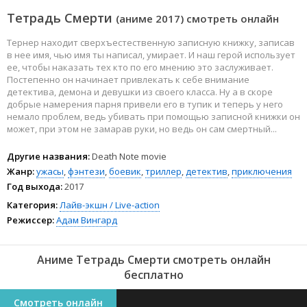
Тетрадь Смерти
(аниме 2017) смотреть онлайн
Тернер находит сверхъестественную записную книжку, записав
в нее имя, чью имя ты написал, умирает. И наш герой использует
ее, чтобы наказать тех кто по его мнению это заслуживает.
Постепенно он начинает привлекать к себе внимание
детектива, демона и девушки из своего класса. Ну а в скоре
добрые намерения парня привели его в тупик и теперь у него
немало проблем, ведь убивать при помощью записной книжки он
может, при этом не замарав руки, но ведь он сам смертный...
Другие названия:
Death Note movie
Жанр:
ужасы
,
фэнтези
,
боевик
,
триллер
,
детектив
,
приключения
Год выхода:
2017
Категория:
Лайв-экшн / Live-action
Режиссер:
Адам Вингард
Аниме Тетрадь Смерти смотреть онлайн
бесплатно
Смотреть онлайн