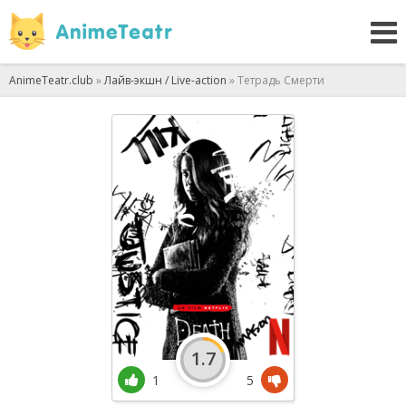
AnimeTeatr.club
»
Лайв-экшн / Live-action
» Тетрадь Смерти
1.7
1
5