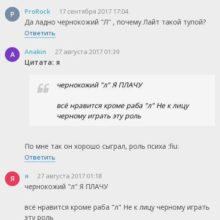
ProRock
17 сентября 2017 17:04
P
Да ладно чернокожий "Л" , почему Лайт такой тупой?
Ответить
Anakin
27 августа 2017 01:39
A
Цитата: я
чернокожий "л" Я ПЛАЧУ
всё нравится кроме раба "л" Не к лицу
черному играть эту роль
По мне так он хорошо сыграл, роль психа :fiu:
Ответить
я
27 августа 2017 01:18
Я
чернокожий "л" Я ПЛАЧУ
всё нравится кроме раба "л" Не к лицу черному играть
эту роль