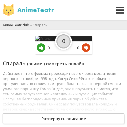
AnimeTeatr.club
» Спираль
0
0
0
Спираль
(аниме ) смотреть онлайн
Действие пятого фильма происходит всего через месяц после
первого – в ноябре 1998 года. Когда Сики Рёги, как обычно
прогуливаясь по столичным трущобам, спасла от верной смерти
уличного парнишку Томоэ Эндзё, она и подумать не могла, что
тем самым запускает цепь загадочных и пугающих событий.
Послушав беспорядочные признания парня об убийстве
собственных родителей, Сики сразу почувствовала холодный
ветерок сверхъестественного, чью-то злую волю, играющую
чужими судьбами.
Развернуть описание
В этом странном и захватывающем фильме в гости к Токо
Аодзаки приходит прошлое в лице старых знакомых из