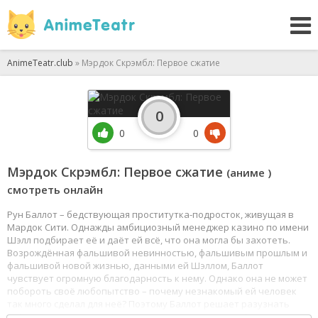
AnimeTeatr.club
» Мэрдок Скрэмбл: Первое сжатие
0
0
0
Мэрдок Скрэмбл: Первое сжатие
(аниме )
смотреть онлайн
Рун Баллот – бедствующая проститутка-подросток, живущая в
Мардок Сити. Однажды амбициозный менеджер казино по имени
Шэлл подбирает её и даёт ей всё, что она могла бы захотеть.
Возрождённая фальшивой невинностью, фальшивым прошлым и
фальшивой новой жизнью, данными ей Шэллом, Баллот
чувствует огромную благодарность к нему. Однако она не может
побороть своё любопытство – почему незнакомый ей человек
так много сделал для неё? Поэтому Баллот решает разузнать
побольше о прошлом Шэлла через его компьютер. Это