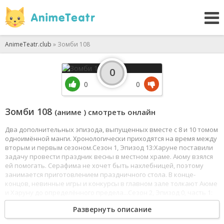
AnimeTeatr.club
» Зомби 108
0
0
0
Зомби 108
(аниме ) смотреть онлайн
Два дополнительных эпизода, выпущенных вместе с 8 и 10 томом
одноимённой манги. Хронологически приходятся на время между
вторым и первым сезоном.Сезон 1, Эпизод 13:Харуне поставили
задачу провести праздник весны в местном храме. Аюму взялся
ей помогать. Серафима не хочет быть нахлебницей, поэтому
занимается приготовлением праздничного стола. В конце-
концов, невинные игры и конкурсы в главном зале толкают Аюме
и Харуну до определённого предела...Сезон 2, Эпизод 0, часть 1:
Харуна играет с Хеллсайт в бассейне.
Развернуть описание
Сезон 2, Эпизод 0, Часть 2:
День рождения Хеллсайт совсем близко! Какие же подарки