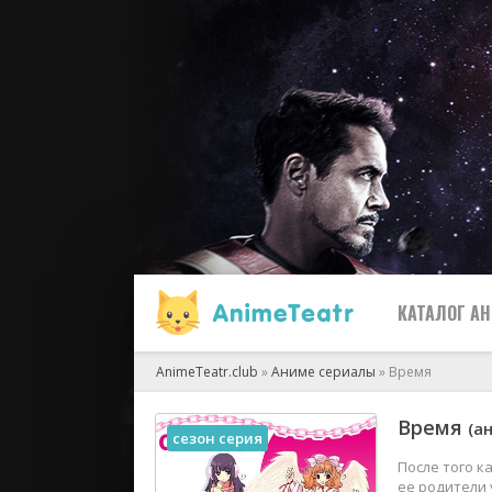
КАТАЛОГ А
AnimeTeatr.club
»
Аниме сериалы
» Время
Все
Время
(а
сезон серия
2019
После того к
ее родители 