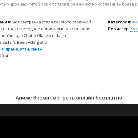
Драма
Ужасы
ть мир живых. Чтоб Хори попала в рай ей нужно соблазнить брата Ми
Детектив
Фантастика
История
Школа
ания:
Моя сестрёнка стала какой-то странной
Категория:
Ан
Киберпанк
Этти
сестра в последнее время немного странная
Режиссер:
Хат
Комедия
Аниме 18+
o no Yousuga Chotto Okashii n da ga
Мистика
Хендай 18+
le Sister’s Been Acting Stra
риалы
Музыкальный
Хентай 18+
ия
,
драма
,
этти
,
сёнэн
2014
льмы
Романтика
Аниме Время смотреть онлайн бесплатно