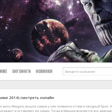
НИМЕ
ОНГОИНГИ
НОВИНКИ
Сёдзё
ниме 2014) смотреть онлайн
Боевые искусства
Спорт
Вампиры
Сёнэн
ак мать Мицуки, вышла замуж у нее появился отчим и сводный брат. 
уезжают и оставляют их одних. Тогда в Мицуки вселяется дух девушк