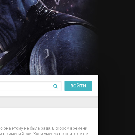
ВОЙТИ
Но она этому не была рада. В скором времени
и по имени Хори. Хори умерла но при этом не