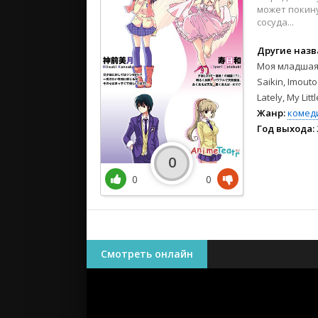
2018
может покину
2017
сосуда...
2016
Другие назв
2015
Моя младшая 
2014
Saikin, Imout
Lately, My Litt
Аниме се
Жанр:
комед
Год выхода:
Аниме фи
OVA (ОВА)
0
0
0
Смотреть онлайн