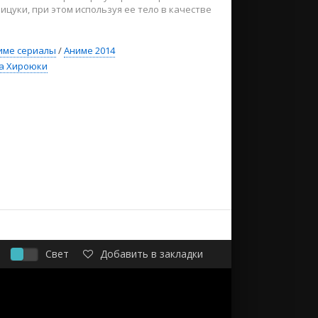
цуки, при этом используя ее тело в качестве
име сериалы
/
Аниме 2014
а Хироюки
Свет
Добавить в закладки