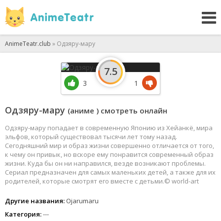
AnimeTeatr.club
» Одзяру-мару
7.5
3
1
Одзяру-мару
(аниме ) смотреть онлайн
Одзяру-мару попадает в современную Японию из Хейанкё, мира
эльфов, который существовал тысячи лет тому назад.
Сегодняшний мир и образ жизни совершенно отличается от того,
к чему он привык, но вскоре ему понравится современный образ
жизни. Куда бы он ни направился, везде возникают проблемы.
Сериал предназначен для самых маленьких детей, а также для их
родителей, которые смотрят его вместе с детьми.© world-art
Другие названия:
Ojarumaru
Категория:
---