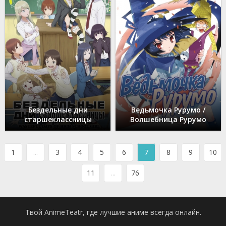
Бездельные дни
Ведьмочка Рурумо /
старшеклассницы
Волшебница Рурумо
1
...
3
4
5
6
7
8
9
10
11
...
76
Твой AnimeTeatr, где лучшие аниме всегда онлайн.