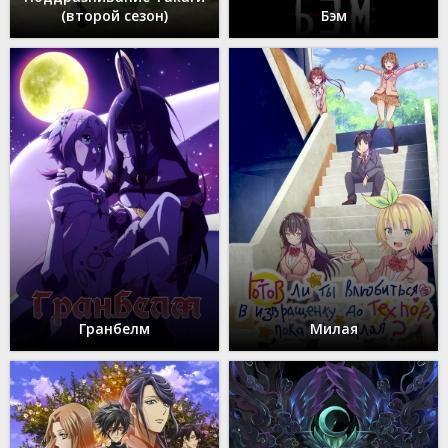
(второй сезон)
Бэм
Гранбелм
Милая