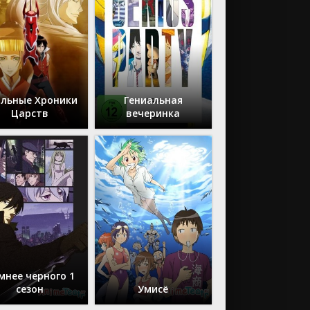
льные Хроники
Гениальная
Царств
вечеринка
мнее черного 1
сезон
Умисё