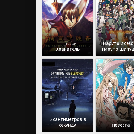
2018
2017
2016
2015
2014
Наруто 2 сезо
сезон серия
Аниме се
Хранитель
Наруто Шипу
Аниме фи
OVA (ОВА)
5 сантиметров в
секунду
Невеста