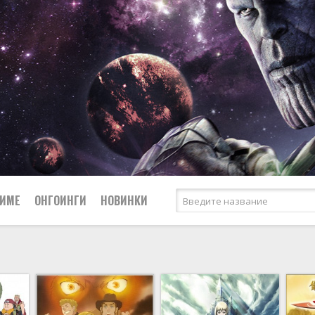
НИМЕ
ОНГОИНГИ
НОВИНКИ
Сёдзё
Боевые искусства
Спорт
Вампиры
Сёнэн