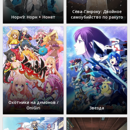
Сёва-Гэнроку: Двойное
Норн9: Норн + Нонет
самоубийство по ракуго
Охотники на демонов /
OniGiri
Звезда