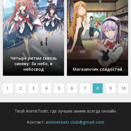
Четыре ритма сквозь
синеву: За небо, в
небосвод
Магазинчик сладостей
1
2
3
4
5
6
7
8
9
10
Твой AnimeTeatr, где лучшие аниме всегда онлайн.
Контакт:
animeteatr.club@gmail.com