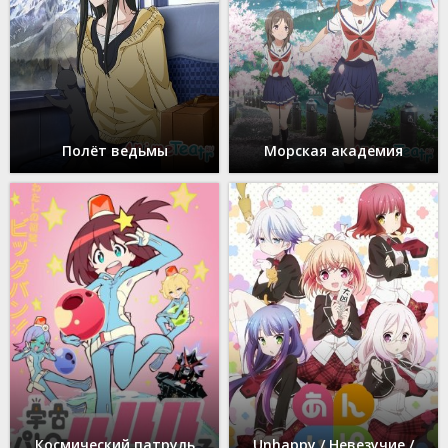
Полёт ведьмы
Морская академия
Космический патруль
Unhappy / Невезучие /