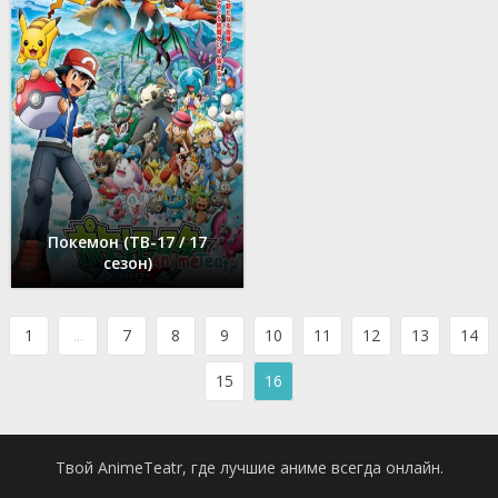
Покемон (ТВ-17 / 17
сезон)
1
...
7
8
9
10
11
12
13
14
15
16
Твой AnimeTeatr, где лучшие аниме всегда онлайн.