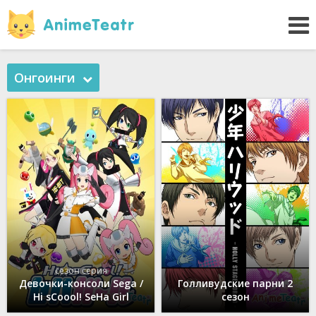
Онгоинги
сезон серия
Девочки-консоли Sega /
Голливудские парни 2
Hi sCoool! SeHa Girl
сезон