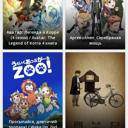
Аватар: Легенда о Корре
(4 сезон) / Avatar: The
Аргеволлен: Серебряная
Legend of Korra 4 книга
мощь
Просыпайся, девчачий
зоопарк! / Wake Up, Girl