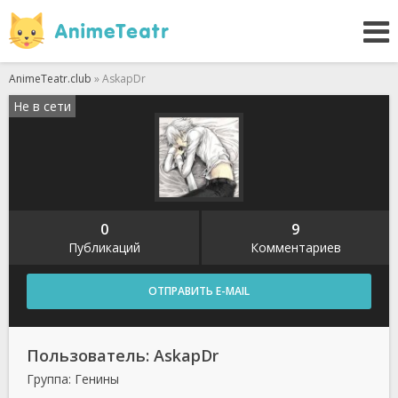
AnimeTeatr.club
» AskapDr
Не в сети
0
9
Публикаций
Комментариев
ОТПРАВИТЬ E-MAIL
Пользователь: AskapDr
Группа: Генины