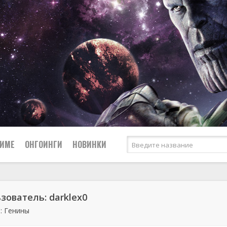
НИМЕ
ОНГОИНГИ
НОВИНКИ
Сёдзё
зователь: darklex0
Боевые искусства
Спорт
: Генины
Вампиры
Сёнэн