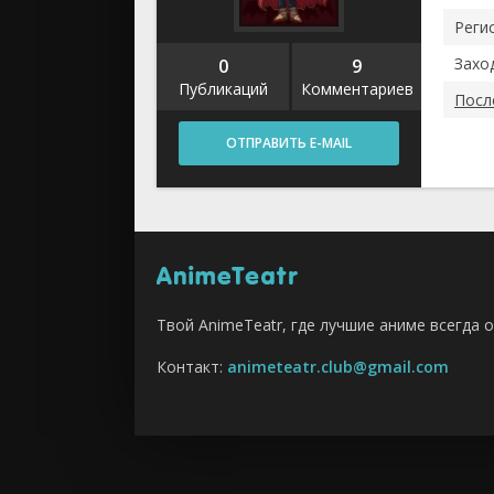
2018
Регис
2017
2016
Заход
0
9
Публикаций
Комментариев
2015
Посл
2014
ОТПРАВИТЬ E-MAIL
Аниме се
Аниме фи
OVA (ОВА)
Твой AnimeTeatr, где лучшие аниме всегда о
Контакт:
animeteatr.club@gmail.com