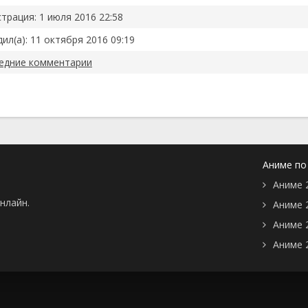
Драма
Ужасы
трация: 1 июля 2016 22:58
Детектив
Фантастика
История
Школа
ил(а): 11 октября 2016 09:19
Киберпанк
Этти
едние комментарии
Комедия
Аниме 18+
Мистика
Хендай 18+
риалы
Музыкальный
Хентай 18+
льмы
Романтика
Аниме по
Аниме 
нлайн.
Аниме 
Аниме 
Аниме 