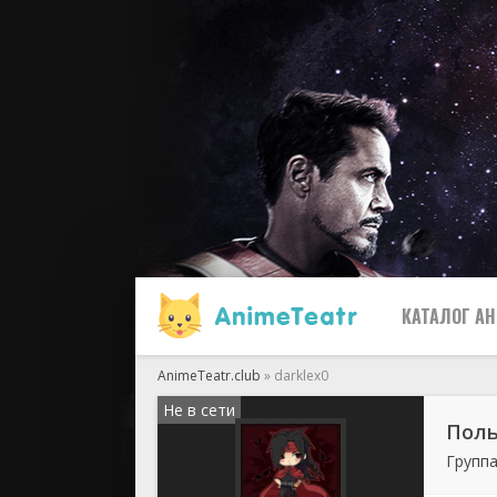
КАТАЛОГ А
AnimeTeatr.club
» darklex0
Не в сети
Все
Поль
Группа
2019