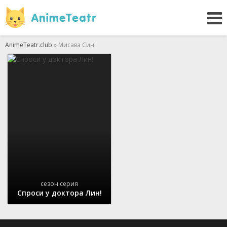
AnimeTeatr.club
» Мисава Син
сезон серия
Спроси у доктора Лин!