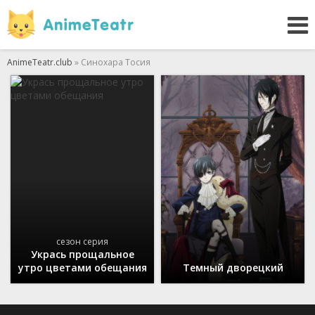
AnimeTeatr.club
» Синохара Тосия
сезон серия
Укрась прощальное
утро цветами обещания
Темный дворецкий