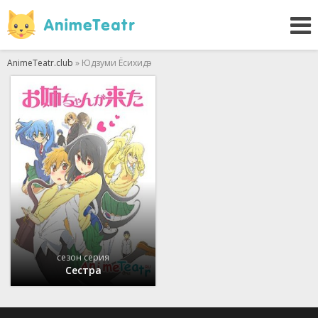
AnimeTeatr.club
» Юдзуми Ёсихидэ
сезон серия
Сестра