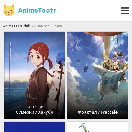
AnimeTeatr.club
» Ямамото Ютака
сезон серия
Сумерки / Хакубо
Фрактал / Fractale