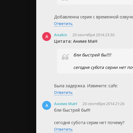
Добавленна серия с временной озвучко
Ответить
Anakin
20 сентября 2014 23:30
A
Цитата: Аниме МаН
бли быстрей бы!!!!
сегодня субота серии нет по
Была задержка. Извините :cafe:
Ответить
Аниме МаН
20 сентября 2014 21:26
А
бли быстрей бы!!!!
сегодня субота серии нет почему?
Ответить