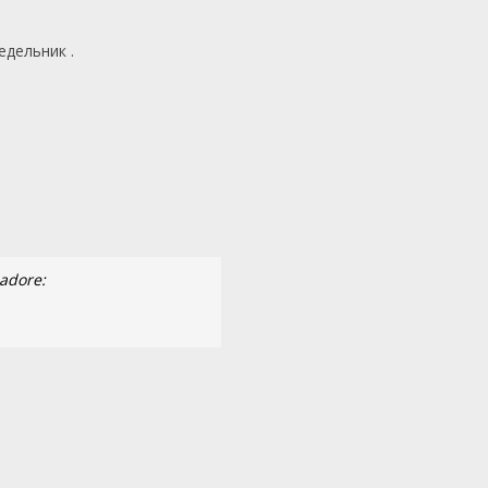
едельник .
:adore: