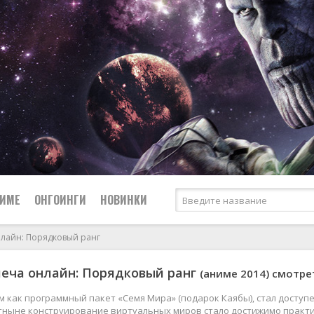
НИМЕ
ОНГОИНГИ
НОВИНКИ
нлайн: Порядковый ранг
Сёдзё
еча онлайн: Порядковый ранг
(аниме 2014) смотре
Боевые искусства
Спорт
Вампиры
Сёнэн
м как программный пакет «Семя Мира» (подарок Каябы), стал досту
Отныне конструирование виртуальных миров стало достижимо практ