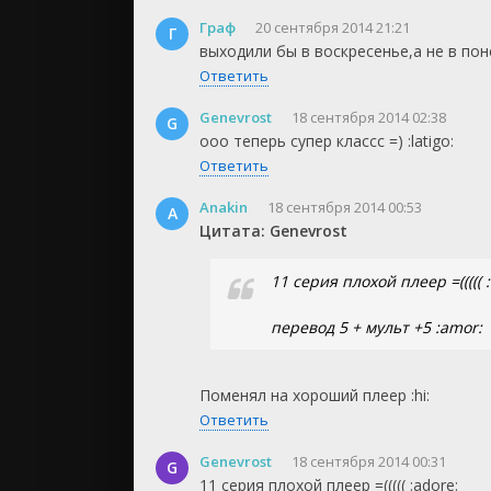
Граф
20 сентября 2014 21:21
Г
выходили бы в воскресенье,а не в пон
Ответить
Genevrost
18 сентября 2014 02:38
G
ооо теперь супер классс =) :latigo:
Ответить
Anakin
18 сентября 2014 00:53
A
Цитата: Genevrost
11 серия плохой плеер =((((( 
перевод 5 + мульт +5 :amor:
Поменял на хороший плеер :hi:
Ответить
Genevrost
18 сентября 2014 00:31
G
11 серия плохой плеер =((((( :adore: