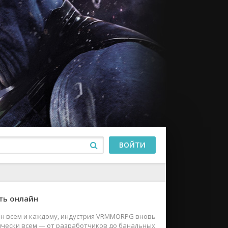
ВОЙТИ
ть онлайн
пен всем и каждому, индустрия VRMMORPG вновь
ически всем — от разработчиков до банальных