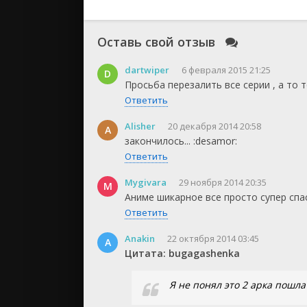
Оставь свой отзыв
dartwiper
6 февраля 2015 21:25
D
Просьба перезалить все серии , а то 
Ответить
Alisher
20 декабря 2014 20:58
A
закончилось... :desamor:
Ответить
Mygivara
29 ноября 2014 20:35
M
Аниме шикарное все просто супер спа
Ответить
Anakin
22 октября 2014 03:45
A
Цитата: bugagashenka
Я не понял это 2 арка пошла 