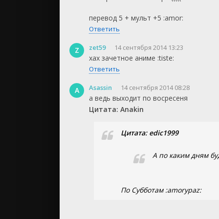
перевод 5 + мульт +5 :amor:
Ответить
zet59
14 сентября 2014 13:23
Z
хах зачетное аниме :tiste:
Ответить
Asassin
14 сентября 2014 08:28
A
а ведь выходит по восресеня
Цитата: Anakin
Цитата: edic1999
А по каким дням бу
По Субботам :amorypaz: