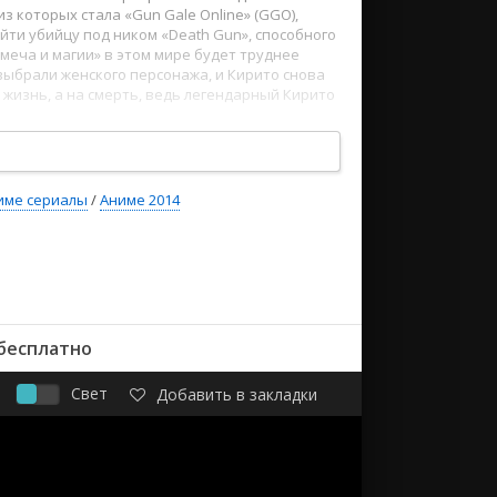
 которых стала «Gun Gale Online» (GGO),
йти убийцу под ником «Death Gun», способного
«меча и магии» в этом мире будет труднее
 выбрали женского персонажа, и Кирито снова
а жизнь, а на смерть, ведь легендарный Кирито
© TrinityLeg
име сериалы
/
Аниме 2014
 бесплатно
Свет
Добавить в закладки