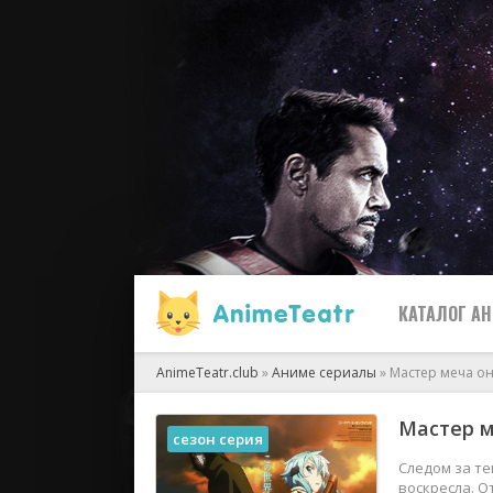
КАТАЛОГ А
AnimeTeatr.club
»
Аниме сериалы
» Мастер меча о
Все
Мастер м
сезон серия
2019
Следом за те
воскресла. 