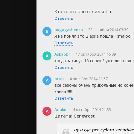
Кто то отстал от жизни :fiu:
Ответить
bugagashenka
22 октября 2014 03:39
B
Я не понял это 2 арка пошла ? :maloo:
Ответить
AskapDr
17 октября 2014 16:09
A
когда закинут 15 серию? уже две недел
Ответить
artes
4 октября 2014 21:57
A
все сезоны очень прикольные но конец
клёва !!!!!!!!!
Ответить
Anakin
4 октября 2014 21:35
A
Цитата: Genevrost
ну и где уже субота :amarilla: