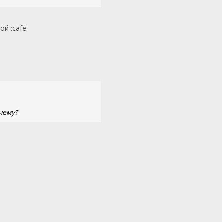
й :cafe:
чему?