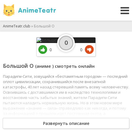
AnimeTeatr.club
» Большой О
0
0
0
Большой О
(аниме ) смотреть онлайн
Парадигм-Сити, зовущийся «беспамятным городом» — последний
оплот цивилизации, сохранившийся после внезапной
катастрофы, 40 лет назад стеревшей память всему человечеству.
Освоившись с доставшимися им в наследство технологиями и
восстановив часть забытых знаний, жители Парадигм-Сити
пытаются наладить нормальную жизнь. Но в этом новом мире
выражение «знание — сила» справедливо как никогда, и потому
за информацией о прошлом идет постоянная охота, а
оказавшись в нехороших руках, она приносит немало бед.
Развернуть описание
Роджер Смит — бывший полицейский,
переквалифицировавшийся в посредники, всеми силами