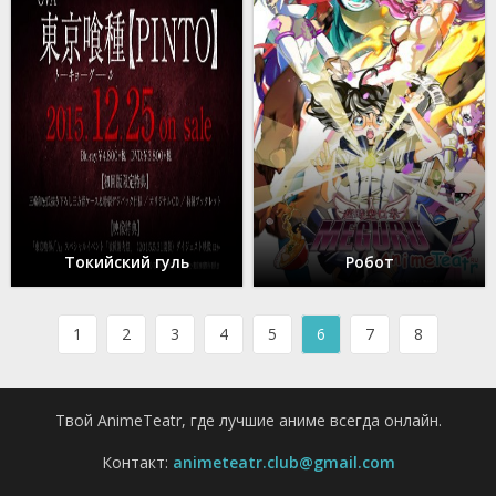
Токийский гуль
Робот
1
2
3
4
5
6
7
8
Твой AnimeTeatr, где лучшие аниме всегда онлайн.
Контакт:
animeteatr.club@gmail.com