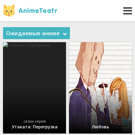
Ожидаемые аниме
сезон серия
Утаката: Перегрузка
Любовь