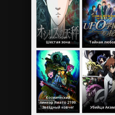
2018
2017
2016
2015
2014
сезон серия
Аниме се
Шестая зона
Тайная любо
Аниме фи
OVA (ОВА)
Космический
линкор Ямато 2199:
Звёздный ковчег
Убийца Акам