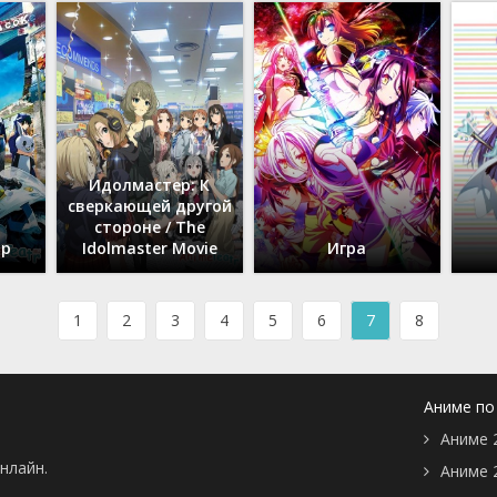
Идолмастер: К
сверкающей другой
стороне / The
ир
Idolmaster Movie
Игра
1
2
3
4
5
6
7
8
Аниме по
Аниме 
нлайн.
Аниме 