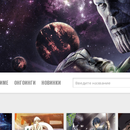
НИМЕ
ОНГОИНГИ
НОВИНКИ
Сёдзё
Боевые искусства
Спорт
Вампиры
Сёнэн