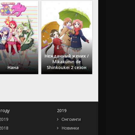
Нежданный жених /
Mikakunin de
Нана
Shinkoukei 2 сезон
 году
2019
2019
Онгоинги
2018
Новинки