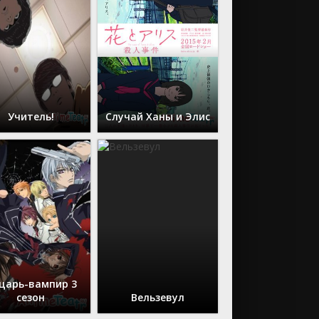
Учитель!
Случай Ханы и Элис
царь-вампир 3
сезон
Вельзевул