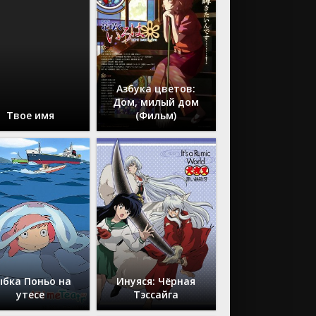
Азбука цветов:
Дом, милый дом
Твое имя
(Фильм)
ыбка Поньо на
Инуяся: Чёрная
утесе
Тэссайга