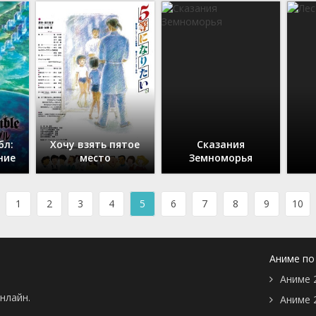
бл:
Хочу взять пятое
Сказания
ние
место
Земноморья
1
2
3
4
5
6
7
8
9
10
Аниме по
Аниме 
нлайн.
Аниме 