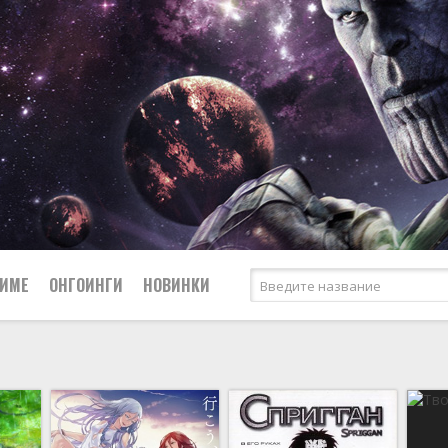
НИМЕ
ОНГОИНГИ
НОВИНКИ
Сёдзё
Боевые искусства
Спорт
Вампиры
Сёнэн