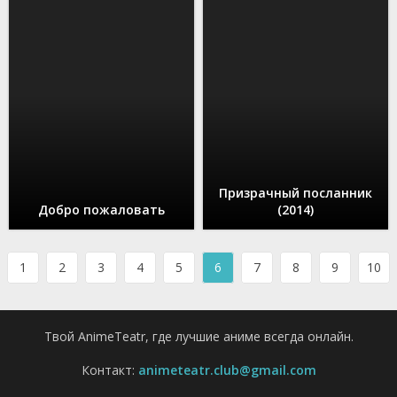
Призрачный посланник
Добро пожаловать
(2014)
1
2
3
4
5
6
7
8
9
10
Твой AnimeTeatr, где лучшие аниме всегда онлайн.
Контакт:
animeteatr.club@gmail.com