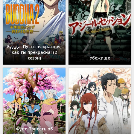
Будда: Пустыня красная,
как ты прекрасна! (2
сезон)
Убежище
Фусэ: Повесть об