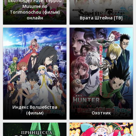
охотнице / Fuse: Teppou
Musume no
Torimonochou (фильм)
онлайн
Врата Штейна [ТВ]
Индекс Волшебства
(фильм)
Охотник