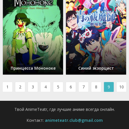
Принцесса Мононоке
Синий экзорцист
1
2
3
4
5
6
7
8
9
10
Твой AnimeTeatr, где лучшие аниме всегда онлайн.
Контакт:
animeteatr.club@gmail.com